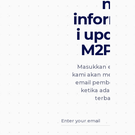
n
informa
i updat
M2PAY
Masukkan email da
kami akan mengirimk
email pemberitahua
ketika ada update
terbaru.