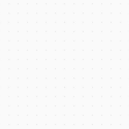
Pembelian pulsa listrik/GSM,
PDAM, Tiket Pesawat, Tiket
Kereta Api dan lainya.
Top Up Saldo
Top Up saldo dapat dilakuk
melalui Virtual Account Ban
Transfer Sesama
Member
Kemudahan bertransaksi s
member menggunakan QR
atau Wallet-ID
Presensi Mobile