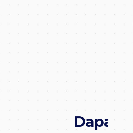
Pencatatan kehadiran mela
smartphone berdasarkan l
kantor
Pengajuan Cuti
Pengajuan cuti dan pemberi
karyawan menjadi lebih m
Pengajuan Ijin
Pengajuan ijin dan approva
dapat tercatat dengan baik
Dapatk